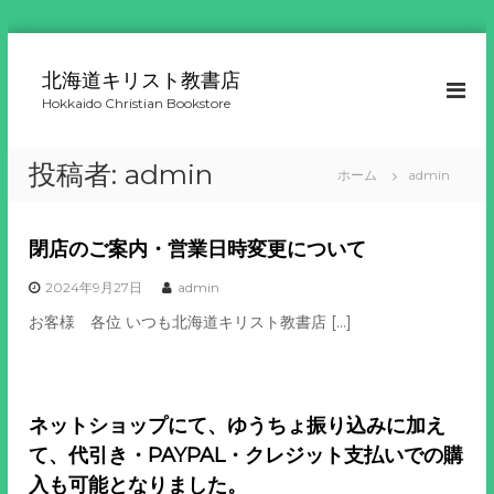
コ
ン
北海道キリスト教書店
テ
Hokkaido Christian Bookstore
ン
ツ
へ
投稿者:
admin
ホーム
admin
ス
キ
ッ
閉店のご案内・営業日時変更について
プ
2024年9月27日
admin
お客様 各位 いつも北海道キリスト教書店 […]
ネットショップにて、ゆうちょ振り込みに加え
て、代引き・PAYPAL・クレジット支払いでの購
入も可能となりました。